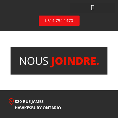
Aller
au
contenu
514 754 1470
NOUS
JOINDRE.
880 RUE JAMES
HAWKESBURY ONTARIO